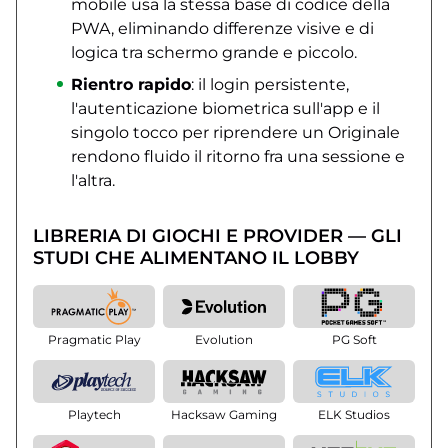
mobile usa la stessa base di codice della
PWA, eliminando differenze visive e di
logica tra schermo grande e piccolo.
Rientro rapido
: il login persistente,
l'autenticazione biometrica sull'app e il
singolo tocco per riprendere un Originale
rendono fluido il ritorno fra una sessione e
l'altra.
LIBRERIA DI GIOCHI E PROVIDER — GLI
STUDI CHE ALIMENTANO IL LOBBY
Pragmatic Play
Evolution
PG Soft
Playtech
Hacksaw Gaming
ELK Studios