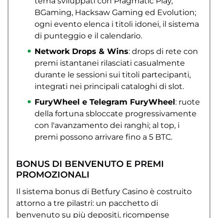
tema sviluppati con Pragmatic Play,
BGaming, Hacksaw Gaming ed Evolution;
ogni evento elenca i titoli idonei, il sistema
di punteggio e il calendario.
Network Drops & Wins
: drops di rete con
premi istantanei rilasciati casualmente
durante le sessioni sui titoli partecipanti,
integrati nei principali cataloghi di slot.
FuryWheel e Telegram FuryWheel
: ruote
della fortuna sbloccate progressivamente
con l'avanzamento dei ranghi; al top, i
premi possono arrivare fino a 5 BTC.
BONUS DI BENVENUTO E PREMI
PROMOZIONALI
Il sistema bonus di Betfury Casino è costruito
attorno a tre pilastri: un pacchetto di
benvenuto su più depositi, ricompense