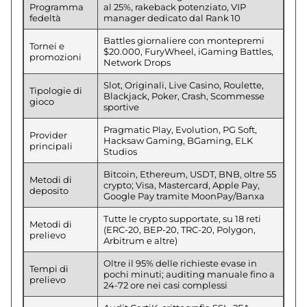
Programma
al 25%, rakeback potenziato, VIP
fedeltà
manager dedicato dal Rank 10
Battles giornaliere con montepremi
Tornei e
$20.000, FuryWheel, iGaming Battles,
promozioni
Network Drops
Slot, Originali, Live Casino, Roulette,
Tipologie di
Blackjack, Poker, Crash, Scommesse
gioco
sportive
Pragmatic Play, Evolution, PG Soft,
Provider
Hacksaw Gaming, BGaming, ELK
principali
Studios
Bitcoin, Ethereum, USDT, BNB, oltre 55
Metodi di
crypto; Visa, Mastercard, Apple Pay,
deposito
Google Pay tramite MoonPay/Banxa
Tutte le crypto supportate, su 18 reti
Metodi di
(ERC-20, BEP-20, TRC-20, Polygon,
prelievo
Arbitrum e altre)
Oltre il 95% delle richieste evase in
Tempi di
pochi minuti; auditing manuale fino a
prelievo
24-72 ore nei casi complessi