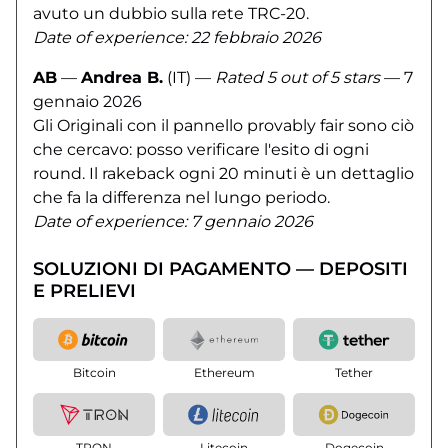
avuto un dubbio sulla rete TRC-20.
Date of experience: 22 febbraio 2026
AB
—
Andrea B.
(IT) —
Rated 5 out of 5 stars
— 7
gennaio 2026
Gli Originali con il pannello provably fair sono ciò
che cercavo: posso verificare l'esito di ogni
round. Il rakeback ogni 20 minuti è un dettaglio
che fa la differenza nel lungo periodo.
Date of experience: 7 gennaio 2026
SOLUZIONI DI PAGAMENTO — DEPOSITI
E PRELIEVI
Bitcoin
Ethereum
Tether
TRON
Litecoin
Dogecoin