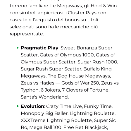
terreno familiare. Le Megaways, gli Hold & Win
con simboli appiccicosi, i Cluster Pays con
cascate e l'acquisto del bonus su titoli
selezionati sono fra le meccaniche più
rappresentate.
Pragmatic Play
: Sweet Bonanza Super
Scatter, Gates of Olympus 1000, Gates of
Olympus Super Scatter, Sugar Rush 1000,
Sugar Rush Super Scatter, Buffalo King
Megaways, The Dog House Megaways,
Zeus vs Hades — Gods of War 250, Zeus vs
Typhon, 6 Jokers, 7 Clovers of Fortune,
Santa's Wonderland.
Evolution
: Crazy Time Live, Funky Time,
Monopoly Big Baller, Lightning Roulette,
XXXTreme Lightning Roulette, Super Sic
Bo, Mega Ball 100, Free Bet Blackjack,