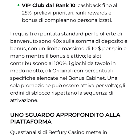
VIP Club dal Rank 10
: cashback fino al
25%, prelievi prioritari, rank rewards e
bonus di compleanno personalizzati.
I requisiti di puntata standard per le offerte di
benvenuto sono 40x sulla somma di deposito e
bonus, con un limite massimo di 10 $ per spin o
mano mentre il bonus è attivo; le slot
contribuiscono al 100%, i giochi da tavolo in
modo ridotto, gli Originali con percentuali
specifiche elencate nel Bonus Cabinet. Una
sola promozione può essere attiva per volta; gli
ordini di sblocco rispettano la sequenza di
attivazione.
UNO SGUARDO APPROFONDITO ALLA
PIATTAFORMA
Quest'analisi di Betfury Casino mette in