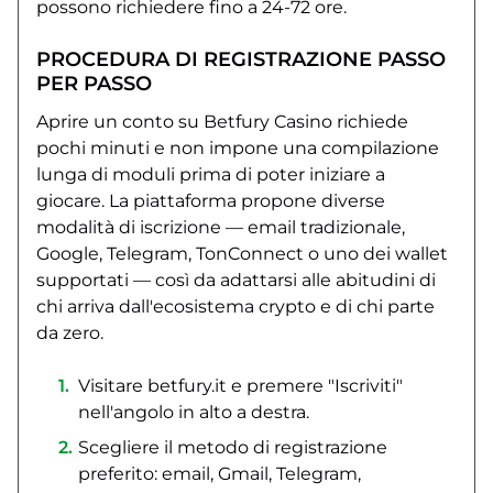
possono richiedere fino a 24-72 ore.
PROCEDURA DI REGISTRAZIONE PASSO
PER PASSO
Aprire un conto su Betfury Casino richiede
pochi minuti e non impone una compilazione
lunga di moduli prima di poter iniziare a
giocare. La piattaforma propone diverse
modalità di iscrizione — email tradizionale,
Google, Telegram, TonConnect o uno dei wallet
supportati — così da adattarsi alle abitudini di
chi arriva dall'ecosistema crypto e di chi parte
da zero.
Visitare betfury.it e premere "Iscriviti"
nell'angolo in alto a destra.
Scegliere il metodo di registrazione
preferito: email, Gmail, Telegram,