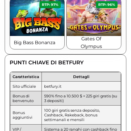
Considerazioni finali
RTP: 97%
RTP: 96%
Gates Of
Big Bass Bonanza
Olympus
PUNTI CHIAVE DI BETFURY
Caratteristica
Dettagli
Sito ufficiale
betfury.it
Bonus di
590% fino a 10.500 $ + 225 giri gratis (su
benvenuto
3 depositi)
100 giri gratis senza deposito,
Bonus
Cashback, Rakeback, bonus
aggiuntivi
settimanali e mensili
VIP /
Sistema a 20 ranghi con cashback fino