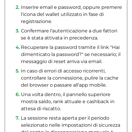
Inserire email e password, oppure premere
l'icona del wallet utilizzato in fase di
registrazione.
Confermare l'autenticazione a due fattori
se è stata attivata in precedenza.
Recuperare la password tramite il link "Hai
dimenticato la password?" se necessario; il
messaggio di reset arriva via email.
In caso di errori di accesso ricorrenti,
controllare la connessione, pulire la cache
del browser o passare all'app mobile.
Una volta dentro, il pannello superiore
mostra saldo, rank attuale e cashback in
attesa di riscatto.
La sessione resta aperta per il periodo
selezionato nelle impostazioni di sicurezza