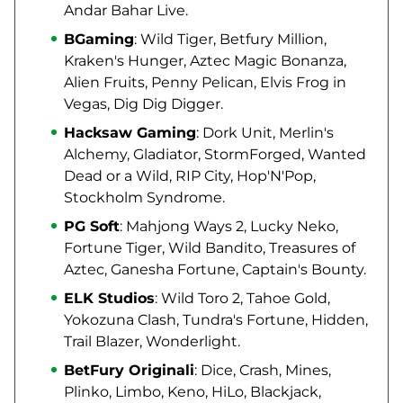
Andar Bahar Live.
BGaming
: Wild Tiger, Betfury Million,
Kraken's Hunger, Aztec Magic Bonanza,
Alien Fruits, Penny Pelican, Elvis Frog in
Vegas, Dig Dig Digger.
Hacksaw Gaming
: Dork Unit, Merlin's
Alchemy, Gladiator, StormForged, Wanted
Dead or a Wild, RIP City, Hop'N'Pop,
Stockholm Syndrome.
PG Soft
: Mahjong Ways 2, Lucky Neko,
Fortune Tiger, Wild Bandito, Treasures of
Aztec, Ganesha Fortune, Captain's Bounty.
ELK Studios
: Wild Toro 2, Tahoe Gold,
Yokozuna Clash, Tundra's Fortune, Hidden,
Trail Blazer, Wonderlight.
BetFury Originali
: Dice, Crash, Mines,
Plinko, Limbo, Keno, HiLo, Blackjack,