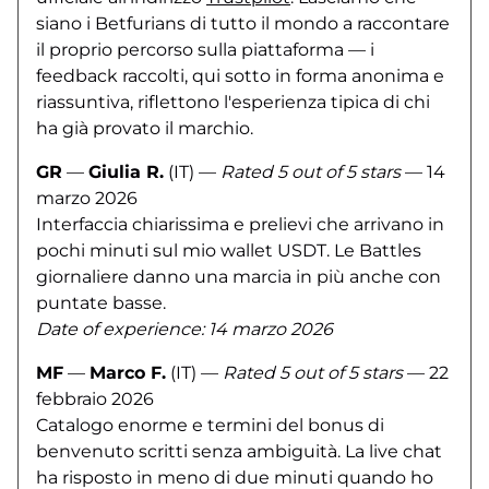
siano i Betfurians di tutto il mondo a raccontare
il proprio percorso sulla piattaforma — i
feedback raccolti, qui sotto in forma anonima e
riassuntiva, riflettono l'esperienza tipica di chi
ha già provato il marchio.
GR
—
Giulia R.
(IT) —
Rated 5 out of 5 stars
— 14
marzo 2026
Interfaccia chiarissima e prelievi che arrivano in
pochi minuti sul mio wallet USDT. Le Battles
giornaliere danno una marcia in più anche con
puntate basse.
Date of experience: 14 marzo 2026
MF
—
Marco F.
(IT) —
Rated 5 out of 5 stars
— 22
febbraio 2026
Catalogo enorme e termini del bonus di
benvenuto scritti senza ambiguità. La live chat
ha risposto in meno di due minuti quando ho