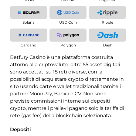
Solana
USD Coin
Ripple
Cardano
Polygon
Dash
Betfury Casino è una piattaforma costruita
attorno alle criptovalute: oltre 55 asset digitali
sono accettati su 18 reti diverse, con la
possibilità di acquistare crypto direttamente in
sito usando carte e wallet tradizionali tramite i
partner MoonPay, Banxa e CV. Non sono
previste commissioni interne sui depositi
crypto, mentre i prelievi pagano solo la tariffa di
rete (gas fee) della blockchain selezionata.
Depositi