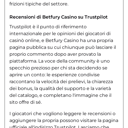
frizioni tipiche del settore.
Recensioni di Betfury Casino su Trustpilot
Trustpilot è il punto di riferimento
internazionale per le opinioni dei giocatori di
casinò online, e Betfury Casino ha una propria
pagina pubblica su cui chiunque può lasciare il
proprio commento dopo aver provato la
piattaforma. La voce della community è uno
specchio prezioso per chi sta decidendo se
aprire un conto: le esperienze condivise
raccontano la velocità dei prelievi, la chiarezza
dei bonus, la qualità del supporto e la varietà
del catalogo, e completano l'immagine che il
sito offre di sé.
I giocatori che vogliono leggere le recensioni o
aggiungere la propria possono visitare la pagina
ufficiale all'indirizzo
Trustpilot
. Lasciamo che