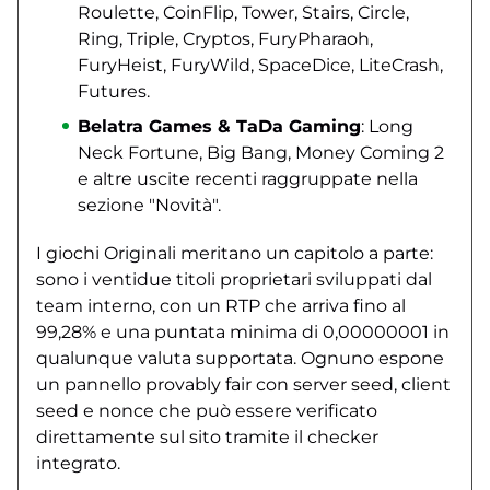
Roulette, CoinFlip, Tower, Stairs, Circle,
Ring, Triple, Cryptos, FuryPharaoh,
FuryHeist, FuryWild, SpaceDice, LiteCrash,
Futures.
Belatra Games & TaDa Gaming
: Long
Neck Fortune, Big Bang, Money Coming 2
e altre uscite recenti raggruppate nella
sezione "Novità".
I giochi Originali meritano un capitolo a parte:
sono i ventidue titoli proprietari sviluppati dal
team interno, con un RTP che arriva fino al
99,28% e una puntata minima di 0,00000001 in
qualunque valuta supportata. Ognuno espone
un pannello provably fair con server seed, client
seed e nonce che può essere verificato
direttamente sul sito tramite il checker
integrato.