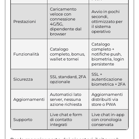
Caricamento
Avvio in pochi
veloce con
secondi,
connessione
Prestazioni
ottimizzato per
4G/5G,
il sistema
dipendente dal
operativo
browser
Catalogo
Catalogo
completo +
Funzionalità
completo, bonus,
notifiche push,
wallet e tornei
biometria, login
persistente
SSL +
SSL standard, 2FA
Sicurezza
autenticazione
opzionale
biometrica + 2FA
Automatici lato
Aggiornamenti
Aggiornamenti
server, nessuna
distribuiti via
azione richiesta
store o PWA
Live chat e form
Live chat in-app
Supporto
di contatto
con cronologia
integrati
conservata