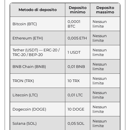
Deposito
Deposito
Metodo di deposito
minimo
massimo
0,0001
Nessun
Bitcoin (BTC)
BTC
limite
Nessun
Ethereum (ETH)
0,005 ETH
limite
Tether (USDT) — ERC-20 /
Nessun
1 USDT
TRC-20 / BEP-20
limite
Nessun
BNB Chain (BNB)
0,01 BNB
limite
Nessun
TRON (TRX)
10 TRX
limite
Nessun
Litecoin (LTC)
0,01 LTC
limite
Nessun
Dogecoin (DOGE)
10 DOGE
limite
Nessun
Solana (SOL)
0,05 SOL
limite